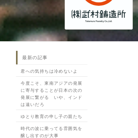
最新の記事
君への気持ちは冷めないよ
今度こそ、東南アジアの発展
に寄与することが日本の次の
発展に繋がる いや、インド
は遠いだろ
ゆとり教育の申し子の親たち
時代の波に乗ってる雰囲気を
醸し出すのが大事