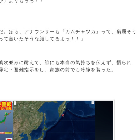
か）よりもっっ！！
だ。ほら、アナウンサーも『カムチャ
ツ
カ』って、窮屈そう
って言いたそうな顔してるよっ！！」
。
慎次並みに耐えて、誰にも本当の気持ちを伝えず、悟られ
帰宅・避難指示をし、家族の前でも冷静を装った。
。