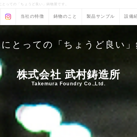
にとっての「ちょうど良い」鋳物屋です。
当社の特徴
鋳物のこと
製品サンプル
設備
様にとっての「ちょうど良い」
株式会社 武村鋳造所
Takemura Foundry Co.,Ltd.